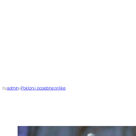
by
admin
u
Pokloni i posebne prilike