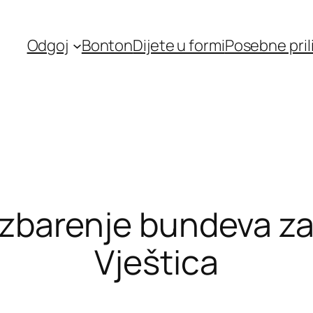
Odgoj
Bonton
Dijete u formi
Posebne pril
rezbarenje bundeva z
Vještica