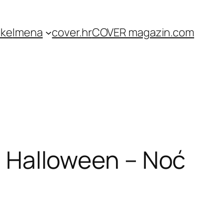
ike
Imena
cover.hr
COVER magazin.com
a Halloween – Noć