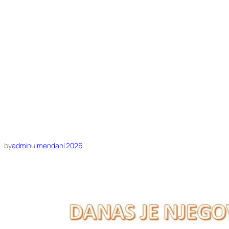
by
admin
u
Imendani 2026.