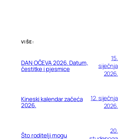
VIŠE:
15.
DAN OČEVA 2026. Datum,
siječnja
čestitke i pjesmice
2026.
12. siječnja
Kineski kalendar začeća
2026.
2026.
20.
Što roditelji mogu
studenoga