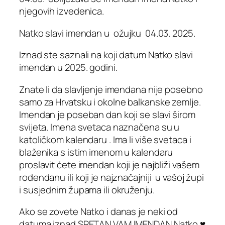
njegovih izvedenica.
Natko slavi imendan u ožujku 04.03. 2025.
I
znad ste saznali na koji datum Natko slavi
imendan u 2025. godini.
Znate li da slavljenje imendana nije posebno
samo za Hrvatsku i okolne balkanske zemlje.
Imendan je poseban dan koji se slavi širom
svijeta. Imena svetaca naznačena su u
katoličkom kalendaru . Ima li više svetaca i
blaženika s istim imenom u kalendaru
proslavit ćete imendan koji je najbliži vašem
rođendanu ili koji je najznačajniji u vašoj župi
i susjednim župama ili okruženju.
Ako se zovete Natko i danas je neki od
datuma iznad SRETAN VAM IMENDAN Natko ♥