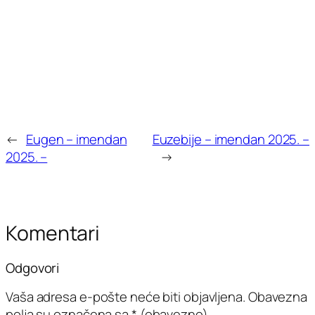
←
Eugen – imendan
Euzebije – imendan 2025. –
2025. –
→
Komentari
Odgovori
Vaša adresa e-pošte neće biti objavljena.
Obavezna
polja su označena sa
* (obavezno)