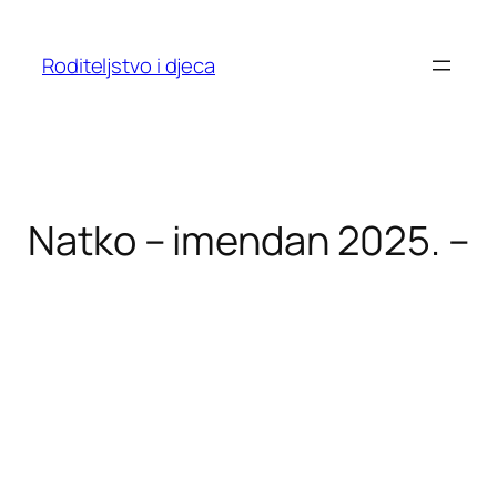
Skoči
do
Roditeljstvo i djeca
sadržaja
Natko – imendan 2025. –