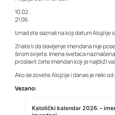
10.02.
21.06.
I
znad ste saznali na koji datum Alojzije 
Znate li da slavljenje imendana nije po
širom svijeta. Imena svetaca naznačena s
proslavit ćete imendan koji je najbliži v
Ako se zovete Alojzije i danas je neki
Vezano: