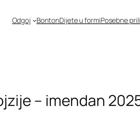
Odgoj
Bonton
Dijete u formi
Posebne pril
ojzije – imendan 2025