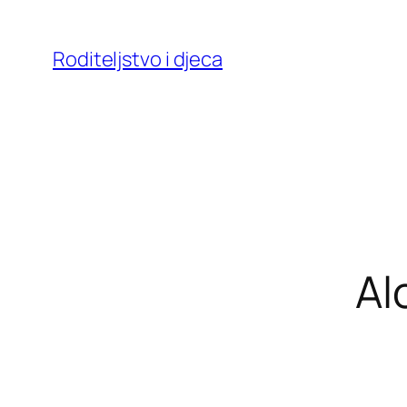
Skoči
do
Roditeljstvo i djeca
sadržaja
Al