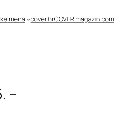
ike
Imena
cover.hr
COVER magazin.com
. –