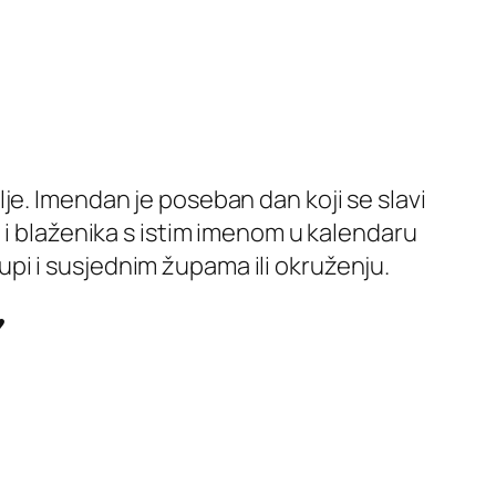
je. Imendan je poseban dan koji se slavi
 i blaženika s istim imenom u kalendaru
župi i susjednim župama ili okruženju.
♥