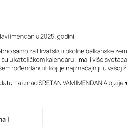
slavi imendan u 2025. godini.
sebno samo za Hrvatsku i okolne balkanske zeml
u u katoličkom kalendaru . Ima li više svetaca
ašem rođendanu ili koji je najznačajniji u vašoj 
 od datuma iznad SRETAN VAM IMENDAN Alojzije 