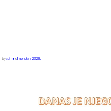
by
admin
u
Imendani 2026.